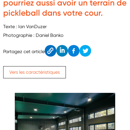
pourriez aussi avoir un terrain de
pickleball dans votre cour.
Texte : Ian VanDuzer
Photographie : Daniel Banko
Cop
Link
Fac
Twitt
Partagez cet article
y
edIn
ebo
er
ok
Vers les caractéristiques